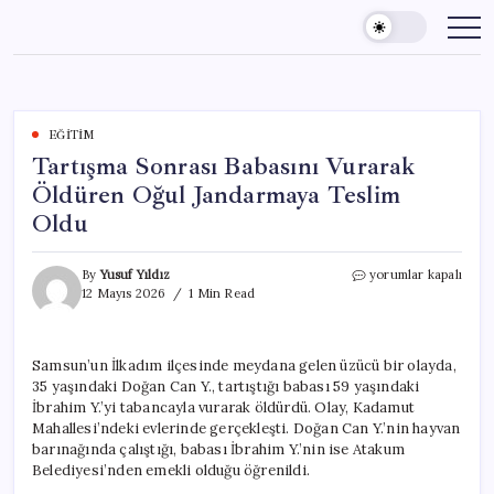
Skip
to
content
EĞITIM
Tartışma Sonrası Babasını Vurarak
Öldüren Oğul Jandarmaya Teslim
Oldu
Tartışma
By
Yusuf Yıldız
yorumlar kapalı
Sonrası
12 Mayıs 2026
1 Min Read
Babasını
Vurarak
Öldüren
Samsun’un İlkadım ilçesinde meydana gelen üzücü bir olayda,
Oğul
35 yaşındaki Doğan Can Y., tartıştığı babası 59 yaşındaki
Jandarmaya
Teslim
İbrahim Y.’yi tabancayla vurarak öldürdü. Olay, Kadamut
Oldu
Mahallesi’ndeki evlerinde gerçekleşti. Doğan Can Y.’nin hayvan
için
barınağında çalıştığı, babası İbrahim Y.’nin ise Atakum
Belediyesi’nden emekli olduğu öğrenildi.