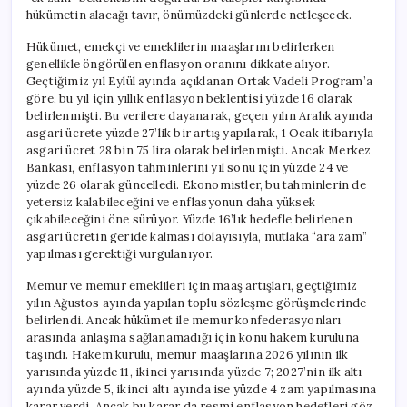
Ortaya
hükümetin alacağı tavır, önümüzdeki günlerde netleşecek.
Çıktı
için
Hükümet, emekçi ve emeklilerin maaşlarını belirlerken
genellikle öngörülen enflasyon oranını dikkate alıyor.
Geçtiğimiz yıl Eylül ayında açıklanan Ortak Vadeli Program’a
göre, bu yıl için yıllık enflasyon beklentisi yüzde 16 olarak
belirlenmişti. Bu verilere dayanarak, geçen yılın Aralık ayında
asgari ücrete yüzde 27’lik bir artış yapılarak, 1 Ocak itibarıyla
asgari ücret 28 bin 75 lira olarak belirlenmişti. Ancak Merkez
Bankası, enflasyon tahminlerini yıl sonu için yüzde 24 ve
yüzde 26 olarak güncelledi. Ekonomistler, bu tahminlerin de
yetersiz kalabileceğini ve enflasyonun daha yüksek
çıkabileceğini öne sürüyor. Yüzde 16’lık hedefle belirlenen
asgari ücretin geride kalması dolayısıyla, mutlaka “ara zam”
yapılması gerektiği vurgulanıyor.
Memur ve memur emeklileri için maaş artışları, geçtiğimiz
yılın Ağustos ayında yapılan toplu sözleşme görüşmelerinde
belirlendi. Ancak hükümet ile memur konfederasyonları
arasında anlaşma sağlanamadığı için konu hakem kuruluna
taşındı. Hakem kurulu, memur maaşlarına 2026 yılının ilk
yarısında yüzde 11, ikinci yarısında yüzde 7; 2027’nin ilk altı
ayında yüzde 5, ikinci altı ayında ise yüzde 4 zam yapılmasına
karar verdi. Ancak bu karar da resmi enflasyon hedefleri göz