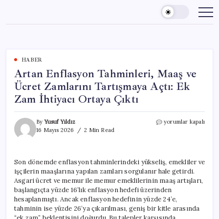
Skip
to
content
HABER
Artan Enflasyon Tahminleri, Maaş ve
Ücret Zamlarını Tartışmaya Açtı: Ek
Zam İhtiyacı Ortaya Çıktı
Artan
By
Yusuf Yıldız
yorumlar kapalı
Enflasyon
16 Mayıs 2026
2 Min Read
Tahminleri,
Maaş
ve
Son dönemde enflasyon tahminlerindeki yükseliş, emekliler ve
Ücret
işçilerin maaşlarına yapılan zamları sorgulanır hale getirdi.
Zamlarını
Tartışmaya
Asgari ücret ve memur ile memur emeklilerinin maaş artışları,
Açtı:
başlangıçta yüzde 16’lık enflasyon hedefi üzerinden
Ek
hesaplanmıştı. Ancak enflasyon hedefinin yüzde 24’e,
Zam
tahminin ise yüzde 26’ya çıkarılması, geniş bir kitle arasında
İhtiyacı
“ek zam” beklentisini doğurdu. Bu talepler karşısında