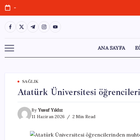
Skip
-
to
content
https://www.facebook.com/
https://twitter.com/
https://t.me/
https://www.instagram.com/
https://youtube.com/
ANA SAYFA
E
SAĞLIK
Atatürk Üniversitesi öğrencile
By
Yusuf Yıldız
11 Haziran 2026
2 Min Read