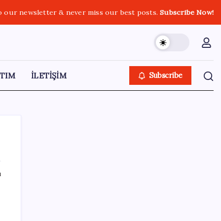
o our newsletter & never miss our best posts.
Subscribe Now!
TIM
İLETİŞİM
Subscribe
ı
SON YAZILAR
n
ABD, İran-Umman anlaşması sonrası
ablukayı kaldıracak