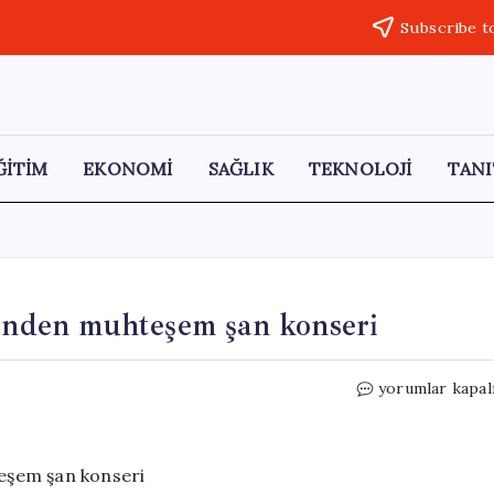
Subscribe t
ĞİTİM
EKONOMİ
SAĞLIK
TEKNOLOJİ
TANI
rinden muhteşem şan konseri
Atatürk
yorumlar kapal
Üniversitesi
öğrencilerinde
muhteşem
şan