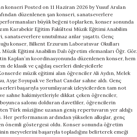
konseri
n konseri Posted on 11 Haziran 2026 by Yusuf Arslan
için
rafından düzenlenen şan konseri, sanatseverlere
 performansları büyük beğeni toplarken, konser sonunda
Kazım Karabekir Eğitim Fakültesi Müzik Eğitimi Anabilim
i, sanatseverlere unutulmaz anlar yaşattı. Genç
uğu konser, Bilkent Erzurum Laboratuvar Okulları
. Müzik Eğitimi Anabilim Dalı öğretim elemanları Öğr. Gör
ttin Kaplan’ın koordinasyonunda düzenlenen konser, hem
m de klasik ve çağdaş eserleri dinleyicilerle
 Konserde müzik eğitimi alan öğrenciler Ali Aydın, Melek
su, Ayşe Soyupak ve Serhat Candar sahne aldı. Genç
eserleri başarıyla yorumlayarak izleyicilerden tam not
i ve sahne hakimiyetleriyle dikkat çeken öğrenciler,
boyunca salonu dolduran davetliler, öğrencilerin
üzikten Türk müziğine uzanan geniş repertuvarın yer aldığı
du. Her performansın ardından yükselen alkışlar, genç
 en önemli göstergesi oldu. Konser sonunda öğretim
inin meyvelerini başarıyla topladığını belirterek emeği