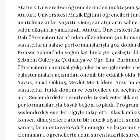
Atatürk Üniversitesi öğrencilerinden muhteşem şa
Atatürk Üniversitesi Müzik Eğitimi öğrencileri ta
unutulmaz anlar yaşattı. Genç sanatçıların sahne
salon alkışlarla yankılandı. Atatürk Üniversitesi 
Dalı öğrencileri tarafından düzenlenen şan konser
sanatçıların sahne performanslarıyla göz doldurd
Konser Salonu’nda yoğun katılımla gerçekleştirildi
Şebnem Güleryüz Çetinkaya ve Öğr. Elm. Burhane
öğrencilerin sanatsal gelişimlerini sergilemeleri he
buluşturmaları açısından önemli bir etkinlik oldu.
Yavuz, Sahid Göktaş, Mevlüt Mert İdem, Arzu İnce
sanatçılar, farklı dönem ve bestecilere ait seçkin 
aldı. Seslendirdikleri eserlerde teknik yeterlilikler
performanslarıyla büyük beğeni topladı. Program 
seslendirdiği eserleri ilgiyle takip etti. Klasik m
konser, dinleyicilere adeta bir müzik ziyafeti sun
sanatçıların ortaya koyduğu emeğin ve başarının
elemanları, öğrencilerin uzun süren hazırlık sürec