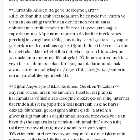
**Kurbanlık Alırken Belge ve Sözleşme Şart!**
Kılıç, kurbanlık alacak vatandaşların belediyeler ve Tarım ve
Orman Bakanlığı tarafından denetlenen resmi satış
noktalarını tercih etmelerini önerdi. Hayvanların sağlık
raporlarının ve küpe numaralarının dikkatlice incelenmesi
gerektiğini vurgulayan Kılıç, kayıt dışı ve belgesiz satış yapan
yerlerden uzak durulması gerektiğini ifade etti. Ayrıca, kesim
hizmeti alacakların belirtilen detayları içeren bir sözleşme
yapmalarının önemine dikkat çekti. “Ödeme sonrası makbuz
veya fatura alınması, olası bir uyuşmazlık durumunda hak
arama sürecini kolaylaştırır,” diyen Kılıç, belgesiz işlemlerin
sorun yaratabileceğini belirtti.
**Dijital Alışverişte Dikkat Edilmesi Gereken Tuzaklar**
Bayram öncesi artan reklamların, tüketicileri plansız
harcamalara yönlendirebileceğine dikkat çeken Kılıç, internet
üzerinden alışveriş yaparken dolandırıcılık riskine karşı
dikkatli olunması gerektiğinin altını çizdi. “Satıcının
güvenilirliği mutlaka sorgulanmalı, sosyal medyada yer alan
kayıt dışı hesaplara karşı temkinli olunmalıdır,” diyen Kılıç,
tatil rezervasyonları için de önemli bir uyarı yaptı.
Tüketicilerin, otel rezervasyonu yapmadan önce işletmenin
adresini ve iletişim bilgilerini resmi kaynaklardan