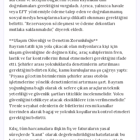
doğrulamaları gerektiğini vurguladı. Ayrıca, yalnızca havale
veya EFT yöntemiyle ödeme talep eden ve doğrulanmamış
sosyal medya hesaplarına karşı dikkatli olunması gerektiğini
belirtti. “Rezervasyon sözleşmesi ve ödeme dekontları
mutlaka saklanmalıdır,” diyerek ekledi.
**Ulaşım Güvenliği ve Denetim Zorunluluğu**
Bayram tatili için yola çıkacak olan milyonlarca kişi için
ulaşım güvenliğine de değinen Kılıç, araç sahiplerinin fren,
lastik ve far kontrollerini ihmal etmemeleri gerektiğini ifade
etti. Şehirler arası yolculuklarda denetimlerin artırılması
gerektiğini belirten Kılıç, kamu kuruluşlarına şu çağrıyı yaptı:
“Piyasa gözetim birimlerinin şehirler arası otobüs
işletmelerine yönelik denetimlerini artırması şart. Bayram
yoğunluğuna bağlı olarak ek sefere çıkan araçların teknik
yeterliliği ve güvenlik şartları titizlikle incelenmelidir. Yolcu
güvenliğini tehlikeye atacak eksikliklere izin verilmemelidir.”
Trenle seyahat edenlerin de biletlerini resmi kanallar
üzerinden alarak bagaj ve yolculuk koşullarını kontrol etmeleri
gerektiğini belirtti.
Kılıç, tüm harcamalara ilişkin fiş ve faturaların yasal
süreçlerde “kanıt” olarak değerlendirildiğini hatırlatarak bu