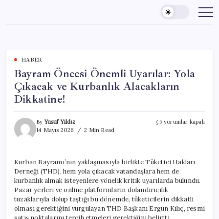
Skip
to
content
HABER
Bayram Öncesi Önemli Uyarılar: Yola
Çıkacak ve Kurbanlık Alacakların
Dikkatine!
Bayram
By
Yusuf Yıldız
yorumlar kapalı
Öncesi
14 Mayıs 2026
2 Min Read
Önemli
Uyarılar:
Yola
Kurban Bayramı’nın yaklaşmasıyla birlikte Tüketici Hakları
Çıkacak
Derneği (THD), hem yola çıkacak vatandaşlara hem de
ve
Kurbanlık
kurbanlık almak isteyenlere yönelik kritik uyarılarda bulundu.
Alacakların
Pazar yerleri ve online platformların dolandırıcılık
Dikkatine!
tuzaklarıyla dolup taştığı bu dönemde, tüketicilerin dikkatli
için
olması gerektiğini vurgulayan THD Başkanı Ergün Kılıç, resmi
satış noktalarını tercih etmeleri gerektiğini belirtti.