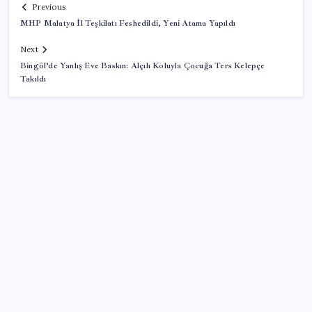
Previous
MHP Malatya İl Teşkilatı Feshedildi, Yeni Atama Yapıldı
Next
Bingöl’de Yanlış Eve Baskın: Alçılı Koluyla Çocuğa Ters Kelepçe
Takıldı
SON YAZILAR
ABD, İran-Umman anlaşması sonrası ablukayı
kaldıracak
Pixel Telefonlara Yapay Zeka Destekli Saat