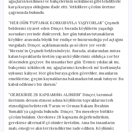
ağaçların kesilmesi ve bahçelerinin sökülmesi gibi tehditlerle
Değil
karşı karşıya olduğunu ifade etti. Yetkililere çözüm üretme
Üretimle
çağrısında bulundu.
Uğraşmalı”
için
“HER GÜN TUTANAK KORKUSUYLA YAŞIYORLAR” Çeşmeli
beldesini ziyaret eden Dinçer, burada köylülerin yaşadığı
sorunları yerinde dinleyerek, her gün tutulan tutanakların
köylüler arasında büyük bir endişe ve huzursuzluğa yol açtığını
vurguladı. Dinçer, açıklamasında şu sözlere yer verdi:
“Mersin’in Çeşmeli beldesindeyiz. Burada, atalarından miras
kalan topraklarda üretim yapan köylülerimiz oldukça zor bir
dönemden geçiyor. Bu insanlar her gün ‘Evimiz yıkılacak mı,
bahçemiz sökülecek mi, ağaçlarımız kesilecek mi’ korkusuyla
uykusuz kalıyor. Her gün buraya gelen görevliler, insanların
emeklerine, geçim kaynaklarına bakmadan tutanak tutuyor. Bu
kabul edilemez bir durum.”
“GEREKİRSE 2B KAPSAMINA ALINSIN” Dinçer, tarımsal
üretimin devam etmesi adına köylülerin topraklarını terk
etmediğini belirterek Tarım ve Orman Bakanı İbrahim
Yumaklı’ya çağrıda bulundu. Dinçer, “Bu meseleye birlikte
çözüm bulalım. Gerekirse 2B kapsamı değerlendirilsin,
gerekirse alternatif çözümler üretelim. Ama bu insanların
malı, emeği ve alın teri kendilerine iade edilsin. Köylümüz