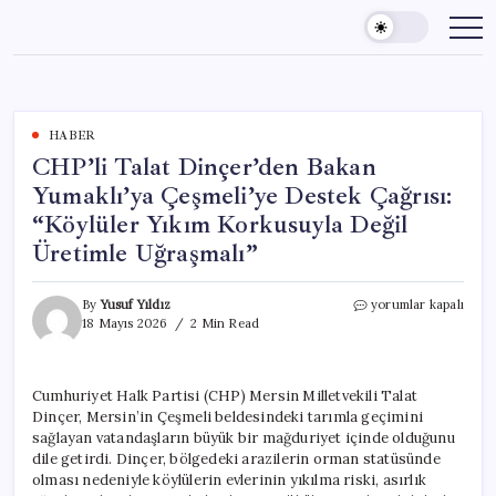
Skip
to
content
HABER
CHP’li Talat Dinçer’den Bakan
Yumaklı’ya Çeşmeli’ye Destek Çağrısı:
“Köylüler Yıkım Korkusuyla Değil
Üretimle Uğraşmalı”
CHP’li
By
Yusuf Yıldız
yorumlar kapalı
Talat
18 Mayıs 2026
2 Min Read
Dinçer’den
Bakan
Yumaklı’ya
Cumhuriyet Halk Partisi (CHP) Mersin Milletvekili Talat
Çeşmeli’ye
Dinçer, Mersin’in Çeşmeli beldesindeki tarımla geçimini
Destek
Çağrısı:
sağlayan vatandaşların büyük bir mağduriyet içinde olduğunu
“Köylüler
dile getirdi. Dinçer, bölgedeki arazilerin orman statüsünde
Yıkım
olması nedeniyle köylülerin evlerinin yıkılma riski, asırlık
Korkusuyla