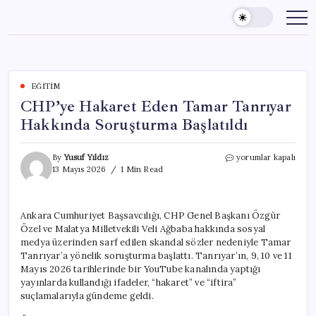
Skip
to
content
EĞITIM
CHP’ye Hakaret Eden Tamar Tanrıyar
Hakkında Soruşturma Başlatıldı
CHP’ye
By
Yusuf Yıldız
yorumlar kapalı
Hakaret
13 Mayıs 2026
1 Min Read
Eden
Tamar
Tanrıyar
Ankara Cumhuriyet Başsavcılığı, CHP Genel Başkanı Özgür
Hakkında
Özel ve Malatya Milletvekili Veli Ağbaba hakkında sosyal
Soruşturma
Başlatıldı
medya üzerinden sarf edilen skandal sözler nedeniyle Tamar
için
Tanrıyar’a yönelik soruşturma başlattı. Tanrıyar’ın, 9, 10 ve 11
Mayıs 2026 tarihlerinde bir YouTube kanalında yaptığı
yayınlarda kullandığı ifadeler, “hakaret” ve “iftira”
suçlamalarıyla gündeme geldi.