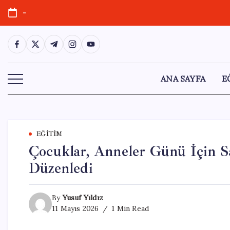
Skip
-
to
content
https://www.facebook.com/
https://twitter.com/
https://t.me/
https://www.instagram.com/
https://youtube.com/
ANA SAYFA
E
EĞITIM
Çocuklar, Anneler Günü İçin Sa
Düzenledi
By
Yusuf Yıldız
11 Mayıs 2026
1 Min Read