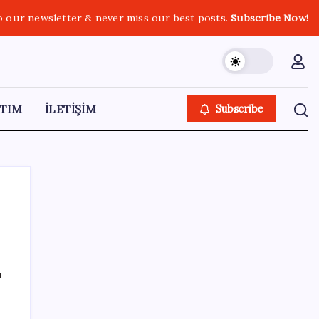
o our newsletter & never miss our best posts.
Subscribe Now!
TIM
İLETİŞİM
Subscribe
SON YAZILAR
ı
Google Health Verileri Artık Apple Health
ile Eşleşebiliyor