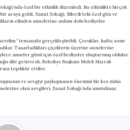
Sanat
okağı’nda özel bir etkinlik düzenledi. Bu etkinlikte birçok
Sokağı’nda
bir araya geldi. Sanat Sokağı, Bilecik’teki özel gün ve
Anlamlı
ukların elinden annelerine anlam dolu hediyeler
Etkinlikler
Düzenledi
için
setelim” temasıyla gerçekleştirildi. Çocuklar, hafta sonu
dılar. Tasarladıkları çiçeklerin üzerine annelerine
öylece anneler günü için özel hediyeler oluşturmuş oldular.
luğu dile getirerek, Belediye Başkanı Melek Mızrak
rına teşekkür ettiler.
ayanışmanın ve sevgiyi paylaşmanın önemini bir kez daha
nnelerine olan sevgileri, Sanat Sokağı’nda unutulmaz