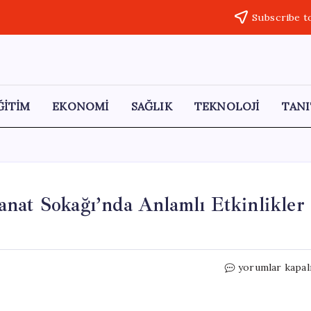
Subscribe t
ĞİTİM
EKONOMİ
SAĞLIK
TEKNOLOJİ
TANI
nat Sokağı’nda Anlamlı Etkinlikler
Çocuklar,
yorumlar kapal
Anneler
Günü
İçin