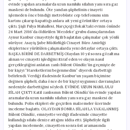
evinde yapılan aramalarda uzun namlulu silahın yanı sıra gaz
maskesi de bulundu. Öte yandan şüphelinin cinayeti
işlemeden önce bindiği metrobüste cep telefonunu sim
kartını çıkarıp kapattığı anlara ait yeni görüntüler ortaya
çıktı. Şişli Fulya Mahallesi, Narçiçeği Sokak’taki evinin önünde
24 Mart 2016’da öldürülen ‘Mezdeke’ grubu dansçılarından
Aynur Kanbur cinayetiyle ilgili başlatılan çalışmalar çok yönlü
sürüyor. Asayiş Şube Müdürlüğü Cinayet Büro Amirliği
ekiplerince yürütülen çalışmalarda yeni detaylar ortaya çıktı.
BAŞKA BİRİNİ DE DARBETMİŞ Olaydan 10 yıl sonra gözaltına
alınan ve cinayeti işlediğini itiraf eden ve olayın nasıl
gerçekleştiğini anlatan zanlı Bülent Gündüz’ün geçmişte de
bir kişiyi “Hareketlerini beğenmedim” diyerek darbettiği
belirlendi. Verdiği ifadesinde Kanbur’un yaşam biçimine
değinen şüpheli, daha önce de bir kişiyi uygunsuz davranışları
nedeniyle darbettiğini söyledi. EVİNDE UZUN NAMLULU
SİLAH ÇIKTI Katil zanlısının Bülent Gündüz’ün evinde yapılan
aramalarda uzun namlulu silahın yanı sıra gaz maskesi de
bulundu. Polis ekipleri ele geçirilen malzemeler üzerinde
inceleme başlattı. OLAYDAN SONRA SİLAHLA YAKALANMIŞ
Bülent Gündüz, emniyette verdiği ifadesinde cinayette
kullandığı silahı denize attığını iddia etti. Şüpheliyle ilgili
yapılan incelemede, cinayetten sonra üst aramasında