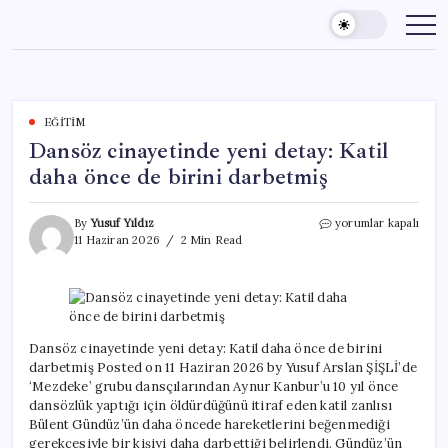
Skip
to
content
EĞITIM
Dansöz cinayetinde yeni detay: Katil
daha önce de birini darbetmiş
Dansöz
By
Yusuf Yıldız
yorumlar kapalı
cinayetinde
11 Haziran 2026
2 Min Read
yeni
detay:
Katil
daha
önce
de
Dansöz cinayetinde yeni detay: Katil daha önce de birini
birini
darbetmiş Posted on 11 Haziran 2026 by Yusuf Arslan ŞİŞLİ’de
darbetmiş
‘Mezdeke’ grubu dansçılarından Aynur Kanbur’u 10 yıl önce
için
dansözlük yaptığı için öldürdüğünü itiraf eden katil zanlısı
Bülent Gündüz’ün daha öncede hareketlerini beğenmediği
gerekçesiyle bir kişiyi daha darbettiği belirlendi. Gündüz’ün