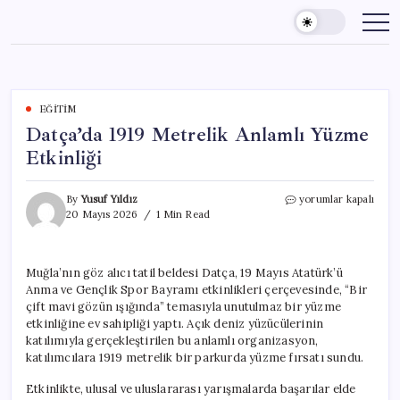
Skip
to
content
EĞITIM
Datça’da 1919 Metrelik Anlamlı Yüzme
Etkinliği
Datça’da
By
Yusuf Yıldız
yorumlar kapalı
1919
20 Mayıs 2026
1 Min Read
Metrelik
Anlamlı
Yüzme
Muğla’nın göz alıcı tatil beldesi Datça, 19 Mayıs Atatürk’ü
Etkinliği
Anma ve Gençlik Spor Bayramı etkinlikleri çerçevesinde, “Bir
için
çift mavi gözün ışığında” temasıyla unutulmaz bir yüzme
etkinliğine ev sahipliği yaptı. Açık deniz yüzücülerinin
katılımıyla gerçekleştirilen bu anlamlı organizasyon,
katılımcılara 1919 metrelik bir parkurda yüzme fırsatı sundu.
Etkinlikte, ulusal ve uluslararası yarışmalarda başarılar elde