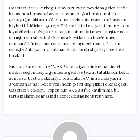
Gazeteci Barış Terkoğlu, Mayıs 2025’te meydana gelen trafik
kazasında bir astsubayın aracının başka bir otomobille
çarpıştığını aktardı. Olay sonucunda astsubayın eşi hayatını
kaybetti. İddialara göre, A.T. ile birlikte kazayı üstlenen zabıta,
kıyafetlerini değiştirerek suçun üstünü örtmeye çalıştı. Ancak
soruşturma sürecinde kamera kayıtlarının incelenmesi
sonucu A.T.’nin aracın sürücüsü olduğu belirlendi. A.T., bu
süreçte Antalya’da yakalanarak adli kontrol şartıyla serbest
bırakıldı.
Kısa bir süre sonra A.T., AKP’li bir siyasinin kızına cinsel
saldırı suçlamasıyla gündeme geldi ve tekrar tutuklandı. Daha
sonra serbest bırakıldığı öne sürülen A.T.’nin bu olayların
ardından Dinar Belediyesi’ndeki parti değişikliği dikkat çekti.
Gazeteci Terkoğlu, Topçu’nun AK Parti’ye katılımının bu
tartışmaların sonrasında gerçekleştiğine vurgu yaptı.