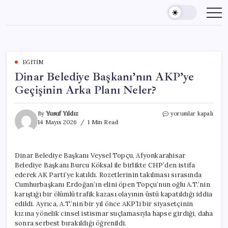
Skip
to
content
EĞITIM
Dinar Belediye Başkanı’nın AKP’ye
Geçişinin Arka Planı Neler?
Dinar
By
Yusuf Yıldız
yorumlar kapalı
Belediye
14 Mayıs 2026
1 Min Read
Başkanı’nın
AKP’ye
Geçişinin
Dinar Belediye Başkanı Veysel Topçu, Afyonkarahisar
Arka
Belediye Başkanı Burcu Köksal ile birlikte CHP’den istifa
Planı
Neler?
ederek AK Parti’ye katıldı. Rozetlerinin takılması sırasında
için
Cumhurbaşkanı Erdoğan’ın elini öpen Topçu’nun oğlu A.T.’nin
karıştığı bir ölümlü trafik kazası olayının üstü kapatıldığı iddia
edildi. Ayrıca, A.T.’nin bir yıl önce AKP’li bir siyasetçinin
kızına yönelik cinsel istismar suçlamasıyla hapse girdiği, daha
sonra serbest bırakıldığı öğrenildi.