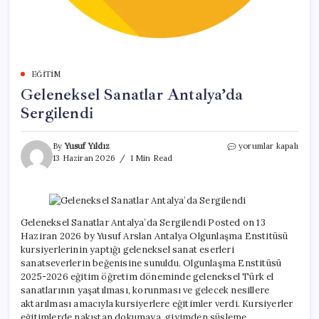
EĞITIM
Geleneksel Sanatlar Antalya’da
Sergilendi
Geleneksel
By
Yusuf Yıldız
yorumlar kapalı
Sanatlar
13 Haziran 2026
1 Min Read
Antalya’da
Sergilendi
için
Geleneksel Sanatlar Antalya’da Sergilendi Posted on 13
Haziran 2026 by Yusuf Arslan Antalya Olgunlaşma Enstitüsü
kursiyerlerinin yaptığı geleneksel sanat eserleri
sanatseverlerin beğenisine sunuldu. Olgunlaşma Enstitüsü
2025-2026 eğitim öğretim döneminde geleneksel Türk el
sanatlarının yaşatılması, korunması ve gelecek nesillere
aktarılması amacıyla kursiyerlere eğitimler verdi. Kursiyerler
eğitimlerde nakıştan dokumaya, giyimden süsleme