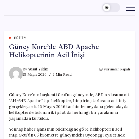
Skip
to
content
EĞITIM
Güney Kore’de ABD Apache
Helikopterinin Acil İnişi
Güney
By
Yusuf Yıldız
yorumlar kapalı
Kore’de
15 Mayıs 2026
1 Min Read
ABD
Apache
Helikopterinin
Güney Kore’nin başkenti Seul’un güneyinde, ABD ordusuna ait
Acil
“AH-64E Apache” tipi helikopter, bir pirinç tarlasına acil iniş
İnişi
için
gerçekleştirdi. 15 Mayıs 2026 tarihinde meydana gelen olayda,
helikopterde bulunan iki pilot da herhangi bir yaralanma
yaşamadan kurtuldu.
Yonhap haber ajansının bildirdiğine göre, helikopterin acil
inişi, Seul’ün 65 kilometre güneyindeki Gyeonggi eyaletinde