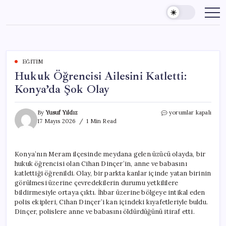
Skip
to
content
EĞITIM
Hukuk Öğrencisi Ailesini Katletti:
Konya’da Şok Olay
Hukuk
By
Yusuf Yıldız
yorumlar kapalı
Öğrencisi
17 Mayıs 2026
1 Min Read
Ailesini
Katletti:
Konya’da
Konya’nın Meram ilçesinde meydana gelen üzücü olayda, bir
Şok
hukuk öğrencisi olan Cihan Dinçer’in, anne ve babasını
Olay
için
katlettiği öğrenildi. Olay, bir parkta kanlar içinde yatan birinin
görülmesi üzerine çevredekilerin durumu yetkililere
bildirmesiyle ortaya çıktı. İhbar üzerine bölgeye intikal eden
polis ekipleri, Cihan Dinçer’i kan içindeki kıyafetleriyle buldu.
Dinçer, polislere anne ve babasını öldürdüğünü itiraf etti.