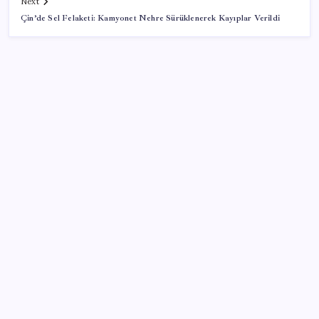
Next
Çin’de Sel Felaketi: Kamyonet Nehre Sürüklenerek Kayıplar Verildi
SON YAZILAR
TMO’nun fındık fiyatına YENİ Partili Seyit Torun’dan
tepki: ‘Bu, sefalet fiyatıdır’
Güneş’in en net görüntüsü yakalandı, sır perdesi
nihayet aralandı
Döviz cinsi ticari kredilerde tarihi rekor
KKM bakiyesi düşüşünü sürdürdü: Son haftada 34