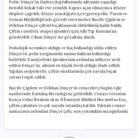
Polis, Dinçer’in ifadesi doğrultusunda ailesinin yaşadığı
Benekli Sokak’taki eve yöneldi. Kapıyı açan olmayınca itfaiye
ekipleri çağrıldı. İtfaiye aracılığıyla içeri giren polis, Tarım ve
Orman Müdürlüğü’nde görevli veterinerler Nazife Çiğdem ve
Gökhan Dinçer çiftini bıçaklanarak öldürülmüş halde buldu.
Çiftin cesetleri, otopsi işlemleri için Adli Tıp Kurumu’na
gönderildi. Cihan Dinçer ise gözaltına alındı.
Psikolojik sorunları olduğu ve ilaç kullandığı iddia edilen
Dinçer’in, polis sorgusunda susma hakkını kullandığı
belirtildi. Emniyetteki işlemlerinin ardından adliyeye sevk
edilen Dinçer’in, ailenin en küçük ferdi olduğu ifade edildi.
Yapılan otopsilerde, çiftin vücutlarında çok sayıda bıçak
yarası tespit edildi.
Nazife Çiğdem ve Gökhan Dinçer’in cenazeleri, bugün öğle
saatlerinde Kurtuluş Mezarlığı’na götürüldü. Cenaze törenine
Konya Valisi İbrahim Akın, İl Emniyet Müdürü Necmettin Koç,
çiftin yakınları ve çok sayıda vatandaş katıldı. Kılınan cenaze
namazının ardından Dinçer çifti, son yolculuklarına uğurlandı.