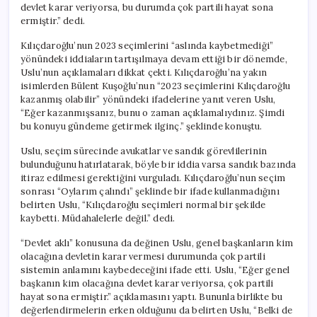
devlet karar veriyorsa, bu durumda çok partili hayat sona
Sona
ermiştir.” dedi.
Ermiştir”
için
Kılıçdaroğlu’nun 2023 seçimlerini “aslında kaybetmediği”
yönündeki iddiaların tartışılmaya devam ettiği bir dönemde,
Uslu’nun açıklamaları dikkat çekti. Kılıçdaroğlu’na yakın
isimlerden Bülent Kuşoğlu’nun “2023 seçimlerini Kılıçdaroğlu
kazanmış olabilir” yönündeki ifadelerine yanıt veren Uslu,
“Eğer kazanmışsanız, bunu o zaman açıklamalıydınız. Şimdi
bu konuyu gündeme getirmek ilginç.” şeklinde konuştu.
Uslu, seçim sürecinde avukatlar ve sandık görevlilerinin
bulunduğunu hatırlatarak, böyle bir iddia varsa sandık bazında
itiraz edilmesi gerektiğini vurguladı. Kılıçdaroğlu’nun seçim
sonrası “Oylarım çalındı” şeklinde bir ifade kullanmadığını
belirten Uslu, “Kılıçdaroğlu seçimleri normal bir şekilde
kaybetti. Müdahalelerle değil.” dedi.
“Devlet aklı” konusuna da değinen Uslu, genel başkanların kim
olacağına devletin karar vermesi durumunda çok partili
sistemin anlamını kaybedeceğini ifade etti. Uslu, “Eğer genel
başkanın kim olacağına devlet karar veriyorsa, çok partili
hayat sona ermiştir.” açıklamasını yaptı. Bununla birlikte bu
değerlendirmelerin erken olduğunu da belirten Uslu, “Belki de