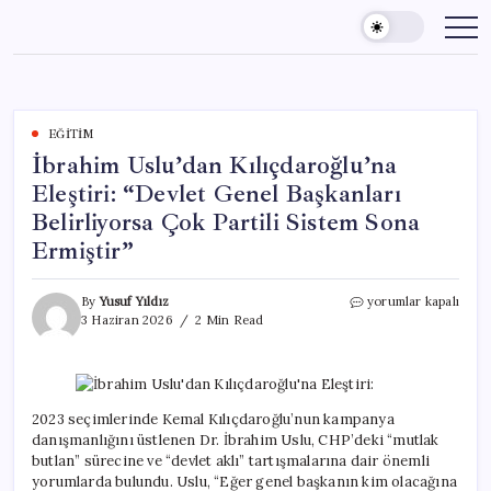
Skip
to
content
EĞITIM
İbrahim Uslu’dan Kılıçdaroğlu’na
Eleştiri: “Devlet Genel Başkanları
Belirliyorsa Çok Partili Sistem Sona
Ermiştir”
İbrahim
By
Yusuf Yıldız
yorumlar kapalı
Uslu’dan
3 Haziran 2026
2 Min Read
Kılıçdaroğlu’na
Eleştiri:
“Devlet
Genel
Başkanları
2023 seçimlerinde Kemal Kılıçdaroğlu’nun kampanya
Belirliyorsa
danışmanlığını üstlenen Dr. İbrahim Uslu, CHP’deki “mutlak
Çok
butlan” sürecine ve “devlet aklı” tartışmalarına dair önemli
Partili
yorumlarda bulundu. Uslu, “Eğer genel başkanın kim olacağına
Sistem