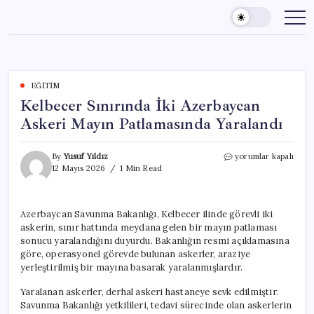
Skip
to
content
EĞITIM
Kelbecer Sınırında İki Azerbaycan
Askeri Mayın Patlamasında Yaralandı
Kelbecer
By
Yusuf Yıldız
yorumlar kapalı
Sınırında
12 Mayıs 2026
1 Min Read
İki
Azerbaycan
Askeri
Azerbaycan Savunma Bakanlığı, Kelbecer ilinde görevli iki
Mayın
askerin, sınır hattında meydana gelen bir mayın patlaması
Patlamasında
Yaralandı
sonucu yaralandığını duyurdu. Bakanlığın resmi açıklamasına
için
göre, operasyonel görevde bulunan askerler, araziye
yerleştirilmiş bir mayına basarak yaralanmışlardır.
Yaralanan askerler, derhal askeri hastaneye sevk edilmiştir.
Savunma Bakanlığı yetkilileri, tedavi sürecinde olan askerlerin