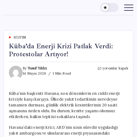
Skip
to
content
EĞITIM
Küba’da Enerji Krizi Patlak Verdi:
Protestolar Artıyor!
Küba’da
By
Yusuf Yıldız
yorumlar kapalı
Enerji
14 Mayıs 2026
1 Min Read
Krizi
Patlak
Verdi:
Küba’nın başkenti Havana, son dönemlerin en ciddi enerji
Protestolar
kriziyle karşı karşıya. Ülkede yakıt tedarikinin neredeyse
Artıyor!
için
tamamen durması, günlük elektrik kesintilerinin 20 saati
aşmasına neden oldu. Bu durum, kentte yaşamı olumsuz
etkilerken, halkın tepkisi sokaklara taşındı.
Havana’daki enerji krizi, ABD’nin uzun süredir uyguladığı
yakıt ambargosu ve uluslararası enerji piyasasındaki