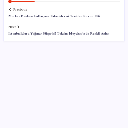
Previous
Merkez Bankası Enflasyon Tahminlerini Yeniden Revize Etti
Next
İstanbullulara Yağmur Sürprizi! Taksim Meydanı’nda Renkli Anlar
SON YAZILAR
Google Health Verileri Artık Apple Health ile
Eşleşebiliyor
O şehirde tarihi kırılma: CHP’li belediye başkanı