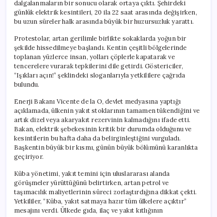
dalgalanmaların bir sonucu olarak ortaya çıktı. Şehirdeki
günlük elektrik kesintileri, 20 ila 22 saat arasında değişirken,
bu uzun süreler halk arasında büyük bir huzursuzluk yarattı.
Protestolar, artan gerilimle birlikte sokaklarda yoğun bir
şekilde hissedilmeye başlandı. Kentin çeşitli bölgelerinde
toplanan yüzlerce insan, yolları çöplerle kapatarak ve
tencerelere vurarak tepkilerini dile getirdi. Göstericiler,
“Işıkları açın!” şeklindeki sloganlarıyla yetkililere çağrıda
bulundu.
Enerji Bakanı Vicente de la O, devlet medyasına yaptığı
açıklamada, ülkenin yakıt stoklarının tamamen tükendiğini ve
artık dizel veya akaryakıt rezervinin kalmadığını ifade etti.
Bakan, elektrik şebekesinin kritik bir durumda olduğunu ve
kesintilerin bu hafta daha da belirginleştiğini vurguladı.
Başkentin büyük bir kısmı, günün büyük bölümünü karanlıkta
geçiriyor.
Küba yönetimi, yakıt temini için uluslararası alanda
görüşmeler yürüttüğünü belirtirken, artan petrol ve
taşımacılık maliyetlerinin süreci zorlaştırdığına dikkat çekti.
Yetkililer, “Küba, yakıt satmaya hazır tüm ülkelere açıktır”
mesajını verdi. Ülkede gıda, ilaç ve yakıt kıtlığının