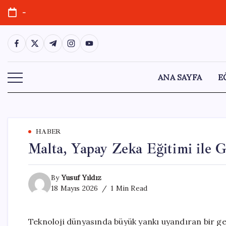
Skip
-
to
content
https://www.facebook.com/
https://twitter.com/
https://t.me/
https://www.instagram.com/
https://youtube.com/
ANA SAYFA
E
HABER
Malta, Yapay Zeka Eğitimi ile 
By
Yusuf Yıldız
18 Mayıs 2026
1 Min Read
Teknoloji dünyasında büyük yankı uyandıran bir ge