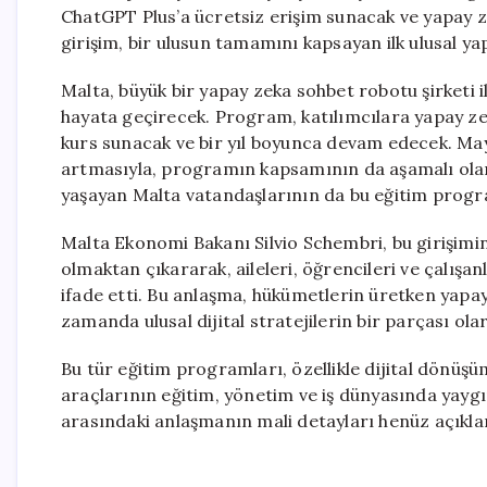
ChatGPT Plus’a ücretsiz erişim sunacak ve yapay zek
girişim, bir ulusun tamamını kapsayan ilk ulusal ya
Malta, büyük bir yapay zeka sohbet robotu şirketi i
hayata geçirecek. Program, katılımcılara yapay zek
kurs sunacak ve bir yıl boyunca devam edecek. May
artmasıyla, programın kapsamının da aşamalı olara
yaşayan Malta vatandaşlarının da bu eğitim program
Malta Ekonomi Bakanı Silvio Schembri, bu girişimi
olmaktan çıkararak, aileleri, öğrencileri ve çalış
ifade etti. Bu anlaşma, hükümetlerin üretken yapay 
zamanda ulusal dijital stratejilerin bir parçası ol
Bu tür eğitim programları, özellikle dijital dönüş
araçlarının eğitim, yönetim ve iş dünyasında yaygı
arasındaki anlaşmanın mali detayları henüz açıkl