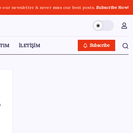
o our newsletter & never miss our best posts.
Subscribe Now!
TIM
İLETİŞİM
Subscribe
ı
SON YAZILAR
Google Health Verileri Artık Apple Health
ile Eşleşebiliyor