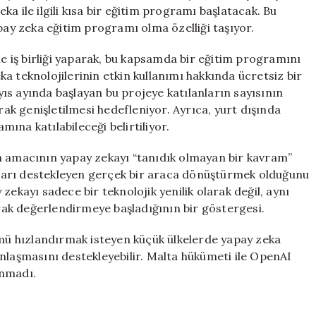
Geleceğe
a ile ilgili kısa bir eğitim programı başlatacak. Bu
Adım
pay zeka eğitim programı olma özelliği taşıyor.
Atıyor!
için
le iş birliği yaparak, bu kapsamda bir eğitim programını
a teknolojilerinin etkin kullanımı hakkında ücretsiz bir
ıs ayında başlayan bu projeye katılanların sayısının
k genişletilmesi hedefleniyor. Ayrıca, yurt dışında
ına katılabileceği belirtiliyor.
n amacının yapay zekayı “tanıdık olmayan bir kavram”
anları destekleyen gerçek bir araca dönüştürmek olduğunu
zekayı sadece bir teknolojik yenilik olarak değil, aynı
arak değerlendirmeye başladığının bir göstergesi.
ümü hızlandırmak isteyen küçük ülkelerde yapay zeka
nlaşmasını destekleyebilir. Malta hükümeti ile OpenAI
anmadı.