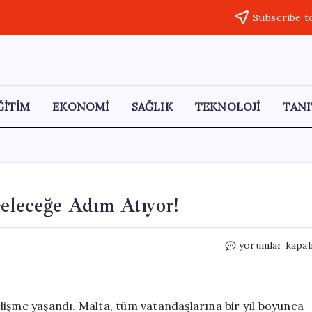
Subscribe t
ĞİTİM
EKONOMİ
SAĞLIK
TEKNOLOJİ
TANI
Geleceğe Adım Atıyor!
Malta,
yorumlar kapal
Yapay
Zeka
Eğitimi
ile
lişme yaşandı. Malta, tüm vatandaşlarına bir yıl boyunca