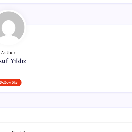
Author
uf Yıldız
Follow Me