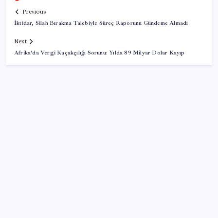
Previous
İktidar, Silah Bırakma Talebiyle Süreç Raporunu Gündeme Almadı
Next
Afrika’da Vergi Kaçakçılığı Sorunu: Yılda 89 Milyar Dolar Kayıp
SON YAZILAR
ABD, İran-Umman anlaşması sonrası ablukayı
kaldıracak
Pixel Telefonlara Yapay Zeka Destekli Saat