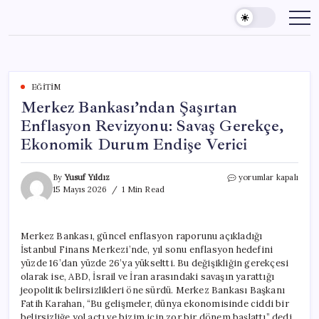
Skip
to
content
EĞITIM
Merkez Bankası’ndan Şaşırtan
Enflasyon Revizyonu: Savaş Gerekçe,
Ekonomik Durum Endişe Verici
Merkez
By
Yusuf Yıldız
yorumlar kapalı
Bankası’ndan
15 Mayıs 2026
1 Min Read
Şaşırtan
Enflasyon
Revizyonu:
Merkez Bankası, güncel enflasyon raporunu açıkladığı
Savaş
İstanbul Finans Merkezi’nde, yıl sonu enflasyon hedefini
Gerekçe,
Ekonomik
yüzde 16’dan yüzde 26’ya yükseltti. Bu değişikliğin gerekçesi
Durum
olarak ise, ABD, İsrail ve İran arasındaki savaşın yarattığı
Endişe
jeopolitik belirsizlikleri öne sürdü. Merkez Bankası Başkanı
Verici
Fatih Karahan, “Bu gelişmeler, dünya ekonomisinde ciddi bir
için
belirsizliğe yol açtı ve bizim için zor bir dönem başlattı” dedi.