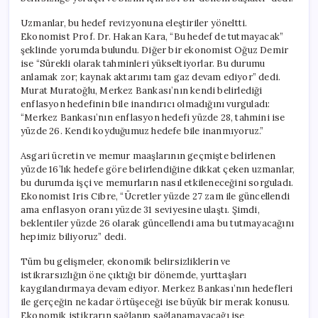
Uzmanlar, bu hedef revizyonuna eleştiriler yöneltti.
Ekonomist Prof. Dr. Hakan Kara, “Bu hedef de tutmayacak”
şeklinde yorumda bulundu. Diğer bir ekonomist Oğuz Demir
ise “Sürekli olarak tahminleri yükseltiyorlar. Bu durumu
anlamak zor; kaynak aktarımı tam gaz devam ediyor” dedi.
Murat Muratoğlu, Merkez Bankası’nın kendi belirlediği
enflasyon hedefinin bile inandırıcı olmadığını vurguladı:
“Merkez Bankası’nın enflasyon hedefi yüzde 28, tahmini ise
yüzde 26. Kendi koyduğumuz hedefe bile inanmıyoruz.”
Asgari ücretin ve memur maaşlarının geçmişte belirlenen
yüzde 16’lık hedefe göre belirlendiğine dikkat çeken uzmanlar,
bu durumda işçi ve memurların nasıl etkileneceğini sorguladı.
Ekonomist Iris Cibre, “Ücretler yüzde 27 zam ile güncellendi
ama enflasyon oranı yüzde 31 seviyesine ulaştı. Şimdi,
beklentiler yüzde 26 olarak güncellendi ama bu tutmayacağını
hepimiz biliyoruz” dedi.
Tüm bu gelişmeler, ekonomik belirsizliklerin ve
istikrarsızlığın öne çıktığı bir dönemde, yurttaşları
kaygılandırmaya devam ediyor. Merkez Bankası’nın hedefleri
ile gerçeğin ne kadar örtüşeceği ise büyük bir merak konusu.
Ekonomik istikrarın sağlanıp sağlanamayacağı ise