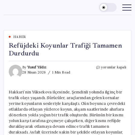
Skip
to
content
HABER
Refüjdeki Koyunlar Trafiği Tamamen
Durdurdu
Refüjdeki
By
Yusuf Yıldız
yorumlar kapalı
Koyunlar
28 Nisan 2026
1 Min Read
Trafiği
Tamamen
Durdurdu
Hakkari’nin Yüksekova ilçesinde, Şemdinli yolunda ilginç bir
için
trafik olayı yaşandı. Sürücüler, araçlarından gelen kornalar
yerine koyunların sesleriyle karşılaştı. Gün boyunca çevredeki
otlaklarda otlayan yüzlerce koyun, akşam saatlerinde ahırlara
dönerken yolda yoğun bir trafik oluşturdu. Sürünün bir kısmı
yolun karşı tarafına geçmeye çalışırken, diğer kısmı refüjde
duraklayarak otlamaya devam edince trafik tamamen
duraksadı. Asfalt üzerinde sakin bir şekilde otlayan koyunlar,