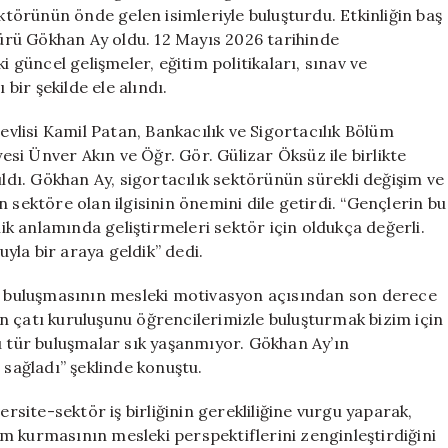
için
ektörünün önde gelen isimleriyle buluşturdu. Etkinliğin baş
rü Gökhan Ay oldu. 12 Mayıs 2026 tarihinde
i güncel gelişmeler, eğitim politikaları, sınav ve
 bir şekilde ele alındı.
lisi Kamil Patan, Bankacılık ve Sigortacılık Bölüm
i Ünver Akın ve Öğr. Gör. Gülizar Öksüz ile birlikte
ıldı. Gökhan Ay, sigortacılık sektörünün sürekli değişim ve
 sektöre olan ilgisinin önemini dile getirdi. “Gençlerin bu
lik anlamında geliştirmeleri sektör için oldukça değerli.
uyla bir araya geldik” dedi.
le buluşmasının mesleki motivasyon açısından son derece
n çatı kuruluşunu öğrencilerimizle buluşturmak bizim için
u tür buluşmalar sık yaşanmıyor. Gökhan Ay’ın
 sağladı” şeklinde konuştu.
ite-sektör iş birliğinin gerekliliğine vurgu yaparak,
şim kurmasının mesleki perspektiflerini zenginleştirdiğini