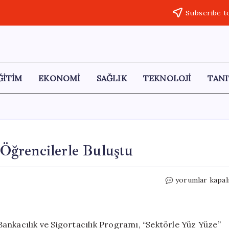
Subscribe t
ĞİTİM
EKONOMİ
SAĞLIK
TEKNOLOJİ
TANI
i Öğrencilerle Buluştu
Sigortacılık
yorumlar kapal
Sektör
Temsilcileri
Öğrencilerle
Buluştu
ankacılık ve Sigortacılık Programı, “Sektörle Yüz Yüze”