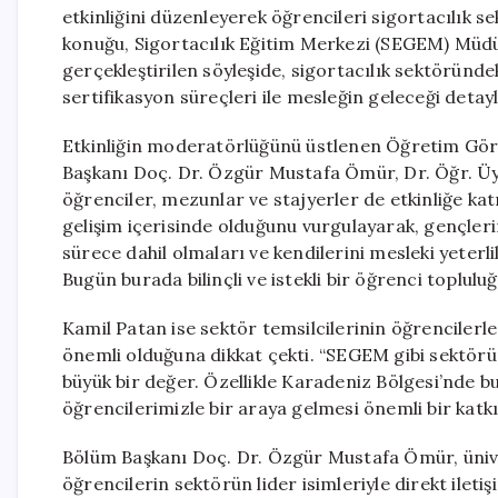
etkinliğini düzenleyerek öğrencileri sigortacılık s
konuğu, Sigortacılık Eğitim Merkezi (SEGEM) Müdü
gerçekleştirilen söyleşide, sigortacılık sektöründek
sertifikasyon süreçleri ile mesleğin geleceği detaylı
Etkinliğin moderatörlüğünü üstlenen Öğretim Görev
Başkanı Doç. Dr. Özgür Mustafa Ömür, Dr. Öğr. Üyes
öğrenciler, mezunlar ve stajyerler de etkinliğe kat
gelişim içerisinde olduğunu vurgulayarak, gençlerin
sürece dahil olmaları ve kendilerini mesleki yeterli
Bugün burada bilinçli ve istekli bir öğrenci topluluğ
Kamil Patan ise sektör temsilcilerinin öğrenciler
önemli olduğuna dikkat çekti. “SEGEM gibi sektörü
büyük bir değer. Özellikle Karadeniz Bölgesi’nde b
öğrencilerimizle bir araya gelmesi önemli bir katkı
Bölüm Başkanı Doç. Dr. Özgür Mustafa Ömür, ünivers
öğrencilerin sektörün lider isimleriyle direkt ileti