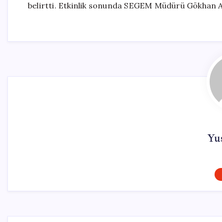
belirtti. Etkinlik sonunda SEGEM Müdürü Gökhan Ay’
Yus