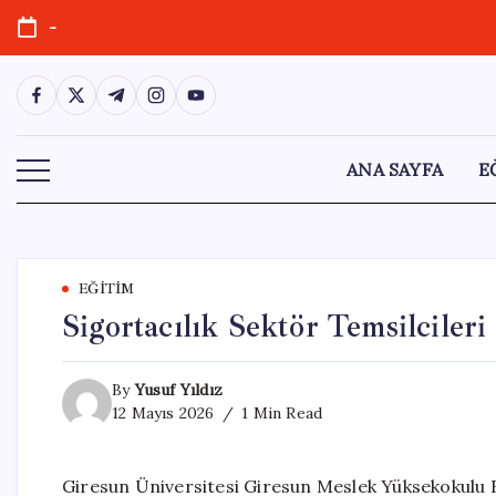
Skip
-
to
content
https://www.facebook.com/
https://twitter.com/
https://t.me/
https://www.instagram.com/
https://youtube.com/
ANA SAYFA
E
EĞITIM
Sigortacılık Sektör Temsilciler
By
Yusuf Yıldız
12 Mayıs 2026
1 Min Read
Giresun Üniversitesi Giresun Meslek Yüksekokulu B