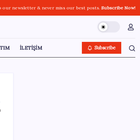
o our newsletter & never miss our best posts.
Subscribe Now!
TIM
İLETİŞİM
Subscribe
ı
SON YAZILAR
Google Health Verileri Artık Apple Health
ile Eşleşebiliyor