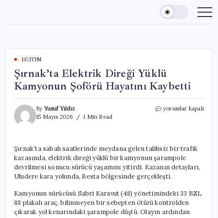
Skip
to
content
EĞITIM
Şırnak’ta Elektrik Direği Yüklü
Kamyonun Şoförü Hayatını Kaybetti
Şırnak’ta
By
Yusuf Yıldız
yorumlar kapalı
Elektrik
15 Mayıs 2026
1 Min Read
Direği
Yüklü
Kamyonun
Şırnak’ta sabah saatlerinde meydana gelen talihsiz bir trafik
Şoförü
kazasında, elektrik direği yüklü bir kamyonun şarampole
Hayatını
Kaybetti
devrilmesi sonucu sürücü yaşamını yitirdi. Kazanın detayları,
için
Uludere kara yolunda, Besta bölgesinde gerçekleşti.
Kamyonun sürücüsü Sabri Karavut (48) yönetimindeki 33 BZL
88 plakalı araç, bilinmeyen bir sebepten ötürü kontrolden
çıkarak yol kenarındaki şarampole düştü. Olayın ardından