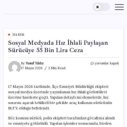
Skip
to
content
HABER
Sosyal Medyada Hız İhlali Paylaşan
Sürücüye 55 Bin Lira Ceza
Sosyal
By
Yusuf Yıldız
yorumlar kapalı
Medyada
17 Mayıs 2026
1 Min Read
Hız
İhlali
Paylaşan
17 Mayıs 2026 tarihinde, İlçe Emniyet Müdürlüğü ekipleri
Sürücüye
sosyal medya üzerinde yayımlanan hız ihlali görüntüleri
55
Bin
üzerine harekete geçti. Yapılan detaylı incelemelerde, hız
Lira
sınırını aşarak tehlikeli bir şekilde araç kullanan sürücünün
Ceza
M.F.Y. olduğu belirlendi.
için
Söz konusu sürücü, polis ekipleri tarafından gözaltına alındı
ve emniyete götürüldü. Yapılan işlemler sonucunda, birden