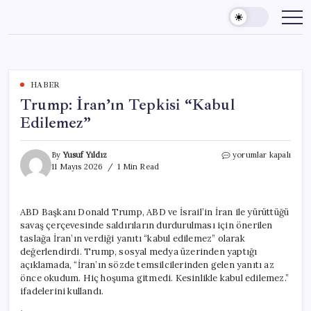
Skip
to
content
HABER
Trump: İran’ın Tepkisi “Kabul
Edilemez”
Trump:
By
Yusuf Yıldız
yorumlar kapalı
İran’ın
11 Mayıs 2026
1 Min Read
Tepkisi
“Kabul
Edilemez”
ABD Başkanı Donald Trump, ABD ve İsrail’in İran ile yürüttüğü
için
savaş çerçevesinde saldırıların durdurulması için önerilen
taslağa İran’ın verdiği yanıtı “kabul edilemez” olarak
değerlendirdi. Trump, sosyal medya üzerinden yaptığı
açıklamada, “İran’ın sözde temsilcilerinden gelen yanıtı az
önce okudum. Hiç hoşuma gitmedi. Kesinlikle kabul edilemez.”
ifadelerini kullandı.