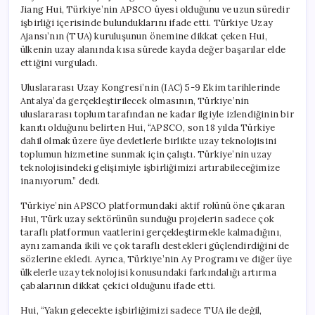
Jiang Hui, Türkiye’nin APSCO üyesi olduğunu ve uzun süredir
işbirliği içerisinde bulunduklarını ifade etti. Türkiye Uzay
Ajansı’nın (TUA) kuruluşunun önemine dikkat çeken Hui,
ülkenin uzay alanında kısa sürede kayda değer başarılar elde
ettiğini vurguladı.
Uluslararası Uzay Kongresi’nin (IAC) 5-9 Ekim tarihlerinde
Antalya’da gerçekleştirilecek olmasının, Türkiye’nin
uluslararası toplum tarafından ne kadar ilgiyle izlendiğinin bir
kanıtı olduğunu belirten Hui, “APSCO, son 18 yılda Türkiye
dahil olmak üzere üye devletlerle birlikte uzay teknolojisini
toplumun hizmetine sunmak için çalıştı. Türkiye’nin uzay
teknolojisindeki gelişimiyle işbirliğimizi artırabileceğimize
inanıyorum.” dedi.
Türkiye’nin APSCO platformundaki aktif rolünü öne çıkaran
Hui, Türk uzay sektörünün sunduğu projelerin sadece çok
taraflı platformun vaatlerini gerçekleştirmekle kalmadığını,
aynı zamanda ikili ve çok taraflı destekleri güçlendirdiğini de
sözlerine ekledi. Ayrıca, Türkiye’nin Ay Programı ve diğer üye
ülkelerle uzay teknolojisi konusundaki farkındalığı artırma
çabalarının dikkat çekici olduğunu ifade etti.
Hui, “Yakın gelecekte işbirliğimizi sadece TUA ile değil,