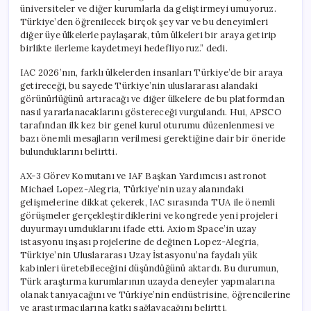
üniversiteler ve diğer kurumlarla da geliştirmeyi umuyoruz.
Türkiye’den öğrenilecek birçok şey var ve bu deneyimleri
diğer üye ülkelerle paylaşarak, tüm ülkeleri bir araya getirip
birlikte ilerleme kaydetmeyi hedefliyoruz.” dedi.
IAC 2026’nın, farklı ülkelerden insanları Türkiye’de bir araya
getireceği, bu sayede Türkiye’nin uluslararası alandaki
görünürlüğünü artıracağı ve diğer ülkelere de bu platformdan
nasıl yararlanacaklarını göstereceği vurgulandı. Hui, APSCO
tarafından ilk kez bir genel kurul oturumu düzenlenmesi ve
bazı önemli mesajların verilmesi gerektiğine dair bir öneride
bulunduklarını belirtti.
AX-3 Görev Komutanı ve IAF Başkan Yardımcısı astronot
Michael Lopez-Alegria, Türkiye’nin uzay alanındaki
gelişmelerine dikkat çekerek, IAC sırasında TUA ile önemli
görüşmeler gerçekleştirdiklerini ve kongrede yeni projeleri
duyurmayı umduklarını ifade etti. Axiom Space’in uzay
istasyonu inşası projelerine de değinen Lopez-Alegria,
Türkiye’nin Uluslararası Uzay İstasyonu’na faydalı yük
kabinleri üretebileceğini düşündüğünü aktardı. Bu durumun,
Türk araştırma kurumlarının uzayda deneyler yapmalarına
olanak tanıyacağını ve Türkiye’nin endüstrisine, öğrencilerine
ve araştırmacılarına katkı sağlayacağını belirtti.