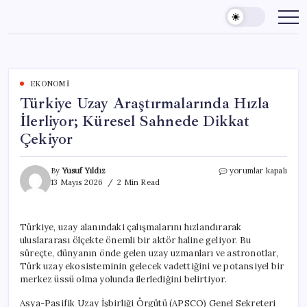
Skip
to
content
EKONOMI
Türkiye Uzay Araştırmalarında Hızla
İlerliyor; Küresel Sahnede Dikkat
Çekiyor
Türkiye
By
Yusuf Yıldız
yorumlar kapalı
Uzay
13 Mayıs 2026
2 Min Read
Araştırmalarında
Hızla
İlerliyor;
Türkiye, uzay alanındaki çalışmalarını hızlandırarak
Küresel
uluslararası ölçekte önemli bir aktör haline geliyor. Bu
Sahnede
Dikkat
süreçte, dünyanın önde gelen uzay uzmanları ve astronotlar,
Çekiyor
Türk uzay ekosisteminin gelecek vadettiğini ve potansiyel bir
için
merkez üssü olma yolunda ilerlediğini belirtiyor.
Asya-Pasifik Uzay İşbirliği Örgütü (APSCO) Genel Sekreteri