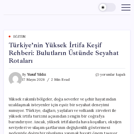
Skip
to
content
EĞITIM
Türkiye’nin Yüksek İrtifa Keşif
Rehberi: Bulutların Üstünde Seyahat
Rotaları
Türkiye’nin
By
Yusuf Yıldız
yorumlar kapalı
Yüksek
17 Mayıs 2026
2 Min Read
İrtifa
Keşif
Rehberi:
Yüksek rakımlı bölgeler, doğa severler ve şehir hayatından
Bulutların
uzaklaşmak isteyenler için eşsiz bir seyahat deneyimi
Üstünde
Seyahat
sunuyor. Türkiye, dağları, yaylaları ve volkanik zirveleri ile
Rotaları
yüksek irtifa turizmi açısından zengin bir coğrafya
için
barındırıyor. Ancak, yüksek irtifalarda hava koşulları, oksijen
seviyeleri ve ulaşım şartlarının değişkenlik göstermesi
nedeniyle doğru bir planlama yapmak hayati önem taşıyor.