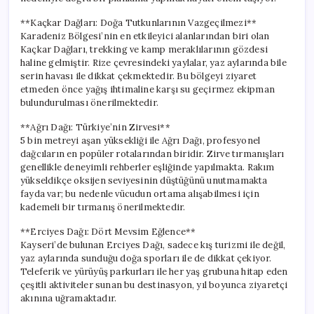
**Kaçkar Dağları: Doğa Tutkunlarının Vazgeçilmezi**
Karadeniz Bölgesi’nin en etkileyici alanlarından biri olan
Kaçkar Dağları, trekking ve kamp meraklılarının gözdesi
haline gelmiştir. Rize çevresindeki yaylalar, yaz aylarında bile
serin havası ile dikkat çekmektedir. Bu bölgeyi ziyaret
etmeden önce yağış ihtimaline karşı su geçirmez ekipman
bulundurulması önerilmektedir.
**Ağrı Dağı: Türkiye’nin Zirvesi**
5 bin metreyi aşan yüksekliği ile Ağrı Dağı, profesyonel
dağcıların en popüler rotalarından biridir. Zirve tırmanışları
genellikle deneyimli rehberler eşliğinde yapılmakta. Rakım
yükseldikçe oksijen seviyesinin düştüğünü unutmamakta
fayda var; bu nedenle vücudun ortama alışabilmesi için
kademeli bir tırmanış önerilmektedir.
**Erciyes Dağı: Dört Mevsim Eğlence**
Kayseri’de bulunan Erciyes Dağı, sadece kış turizmi ile değil,
yaz aylarında sunduğu doğa sporları ile de dikkat çekiyor.
Teleferik ve yürüyüş parkurları ile her yaş grubuna hitap eden
çeşitli aktiviteler sunan bu destinasyon, yıl boyunca ziyaretçi
akınına uğramaktadır.