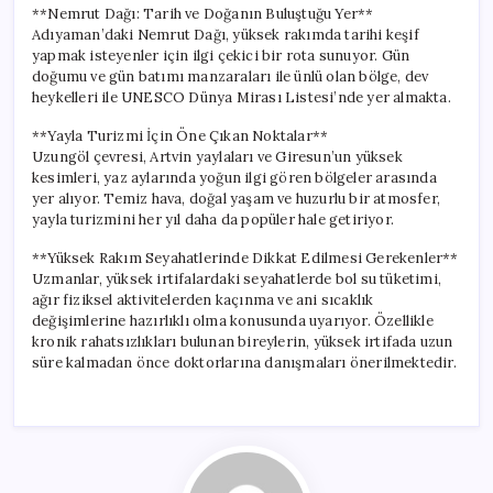
**Nemrut Dağı: Tarih ve Doğanın Buluştuğu Yer**
Adıyaman’daki Nemrut Dağı, yüksek rakımda tarihi keşif
yapmak isteyenler için ilgi çekici bir rota sunuyor. Gün
doğumu ve gün batımı manzaraları ile ünlü olan bölge, dev
heykelleri ile UNESCO Dünya Mirası Listesi’nde yer almakta.
**Yayla Turizmi İçin Öne Çıkan Noktalar**
Uzungöl çevresi, Artvin yaylaları ve Giresun’un yüksek
kesimleri, yaz aylarında yoğun ilgi gören bölgeler arasında
yer alıyor. Temiz hava, doğal yaşam ve huzurlu bir atmosfer,
yayla turizmini her yıl daha da popüler hale getiriyor.
**Yüksek Rakım Seyahatlerinde Dikkat Edilmesi Gerekenler**
Uzmanlar, yüksek irtifalardaki seyahatlerde bol su tüketimi,
ağır fiziksel aktivitelerden kaçınma ve ani sıcaklık
değişimlerine hazırlıklı olma konusunda uyarıyor. Özellikle
kronik rahatsızlıkları bulunan bireylerin, yüksek irtifada uzun
süre kalmadan önce doktorlarına danışmaları önerilmektedir.