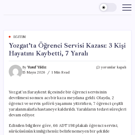
Skip
to
content
EĞITIM
Yozgat’ta Öğrenci Servisi Kazası: 3 Kişi
Hayatını Kaybetti, 7 Yaralı
Yozgat’ta
By
Yusuf Yıldız
yorumlar kapalı
Öğrenci
15 Mayıs 2026
1 Min Read
Servisi
Kazası:
3
Yozgat’ın Saraykent ilçesinde bir öğrenci servisinin
Kişi
devrilmesi sonucu acı bir kaza meydana geldi. Olayda, 2
Hayatını
Kaybetti,
öğrenci ve servis şoförü yaşamını yitirirken, 7 öğrenci çeşitli
7
yaralanmalarla hastaneye kaldırıldı. Yaralıların tedavi süreçleri
Yaralı
devam ediyor.
için
Edinilen bilgilere göre, 66 ADT 198 plakalı öğrenci servisi,
sürücüsünün kimliği henüz belirlenemeyen bir şekilde