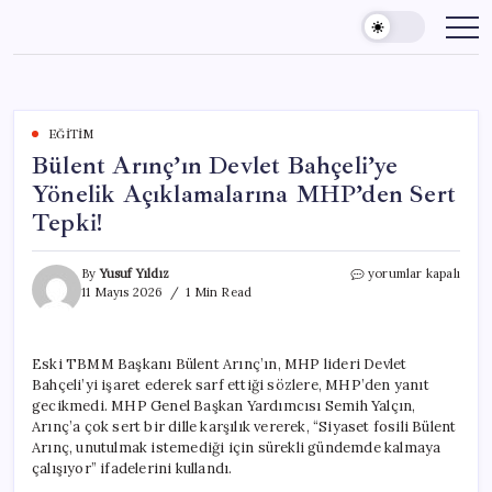
Skip
to
content
EĞITIM
Bülent Arınç’ın Devlet Bahçeli’ye
Yönelik Açıklamalarına MHP’den Sert
Tepki!
Bülent
By
Yusuf Yıldız
yorumlar kapalı
Arınç’ın
11 Mayıs 2026
1 Min Read
Devlet
Bahçeli’ye
Yönelik
Eski TBMM Başkanı Bülent Arınç’ın, MHP lideri Devlet
Açıklamalarına
Bahçeli’yi işaret ederek sarf ettiği sözlere, MHP’den yanıt
MHP’den
Sert
gecikmedi. MHP Genel Başkan Yardımcısı Semih Yalçın,
Tepki!
Arınç’a çok sert bir dille karşılık vererek, “Siyaset fosili Bülent
için
Arınç, unutulmak istemediği için sürekli gündemde kalmaya
çalışıyor” ifadelerini kullandı.