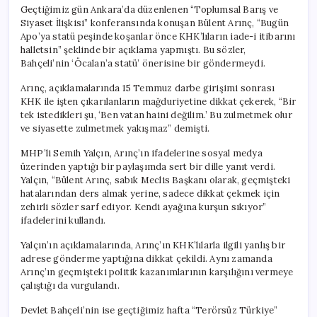
Geçtiğimiz gün Ankara’da düzenlenen “Toplumsal Barış ve
Siyaset İlişkisi” konferansında konuşan Bülent Arınç, “Bugün
Apo’ya statü peşinde koşanlar önce KHK’lıların iade-i itibarını
halletsin” şeklinde bir açıklama yapmıştı. Bu sözler,
Bahçeli’nin ‘Öcalan’a statü’ önerisine bir göndermeydi.
Arınç, açıklamalarında 15 Temmuz darbe girişimi sonrası
KHK ile işten çıkarılanların mağduriyetine dikkat çekerek, “Bir
tek istedikleri şu, ‘Ben vatan haini değilim.’ Bu zulmetmek olur
ve siyasette zulmetmek yakışmaz” demişti.
MHP’li Semih Yalçın, Arınç’ın ifadelerine sosyal medya
üzerinden yaptığı bir paylaşımda sert bir dille yanıt verdi.
Yalçın, “Bülent Arınç, sabık Meclis Başkanı olarak, geçmişteki
hatalarından ders almak yerine, sadece dikkat çekmek için
zehirli sözler sarf ediyor. Kendi ayağına kurşun sıkıyor”
ifadelerini kullandı.
Yalçın’ın açıklamalarında, Arınç’ın KHK’lılarla ilgili yanlış bir
adrese gönderme yaptığına dikkat çekildi. Aynı zamanda
Arınç’ın geçmişteki politik kazanımlarının karşılığını vermeye
çalıştığı da vurgulandı.
Devlet Bahçeli’nin ise geçtiğimiz hafta “Terörsüz Türkiye”