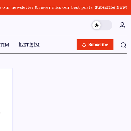
o our newsletter & never miss our best posts.
Subscribe Now!
TIM
İLETİŞİM
Subscribe
SON YAZILAR
ı
KKM bakiyesi düşüşünü sürdürdü: Son
haftada 34 milyon lira azaldı