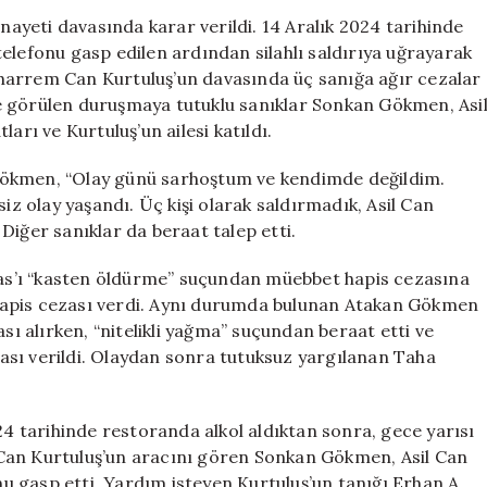
Üç
yeti davasında karar verildi. 14 Aralık 2024 tarihinde
Sanığa
elefonu gasp edilen ardından silahlı saldırıya uğrayarak
Müebbet
harrem Can Kurtuluş’un davasında üç sanığa ağır cezalar
Hapis
e görülen duruşmaya tutuklu sanıklar Sonkan Gökmen, Asi
Cezası
arı ve Kurtuluş’un ailesi katıldı.
için
Gökmen, “Olay günü sarhoştum ve kendimde değildim.
iz olay yaşandı. Üç kişi olarak saldırmadık, Asil Can
Diğer sanıklar da beraat talep etti.
s’ı “kasten öldürme” suçundan müebbet hapis cezasına
ıl hapis cezası verdi. Aynı durumda bulunan Atakan Gökmen
 alırken, “nitelikli yağma” suçundan beraat etti ve
ezası verildi. Olaydan sonra tutuksuz yargılanan Taha
24 tarihinde restoranda alkol aldıktan sonra, gece yarısı
Can Kurtuluş’un aracını gören Sonkan Gökmen, Asil Can
unu gasp etti. Yardım isteyen Kurtuluş’un tanığı Erhan A.,