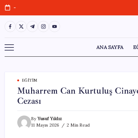
Skip
-
to
content
https://www.facebook.com/
https://twitter.com/
https://t.me/
https://www.instagram.com/
https://youtube.com/
ANA SAYFA
E
EĞITIM
Muharrem Can Kurtuluş Cinaye
Cezası
By
Yusuf Yıldız
11 Mayıs 2026
2 Min Read