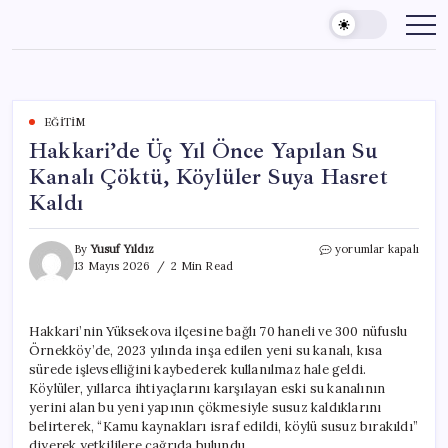
Skip
to
content
EĞITIM
Hakkari’de Üç Yıl Önce Yapılan Su
Kanalı Çöktü, Köylüler Suya Hasret
Kaldı
Hakkari’de
By
Yusuf Yıldız
yorumlar kapalı
Üç
13 Mayıs 2026
2 Min Read
Yıl
Önce
Yapılan
Hakkari’nin Yüksekova ilçesine bağlı 70 haneli ve 300 nüfuslu
Su
Örnekköy’de, 2023 yılında inşa edilen yeni su kanalı, kısa
Kanalı
Çöktü,
sürede işlevselliğini kaybederek kullanılmaz hale geldi.
Köylüler
Köylüler, yıllarca ihtiyaçlarını karşılayan eski su kanalının
Suya
yerini alan bu yeni yapının çökmesiyle susuz kaldıklarını
Hasret
belirterek, “Kamu kaynakları israf edildi, köylü susuz bırakıldı”
Kaldı
diyerek yetkililere çağrıda bulundu.