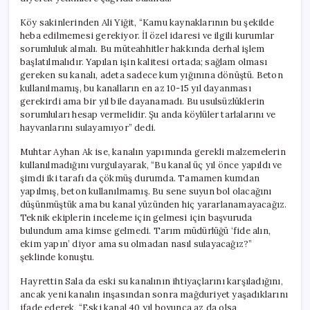
için
Köy sakinlerinden Ali Yiğit, “Kamu kaynaklarının bu şekilde
heba edilmemesi gerekiyor. İl özel idaresi ve ilgili kurumlar
sorumluluk almalı. Bu müteahhitler hakkında derhal işlem
başlatılmalıdır. Yapılan işin kalitesi ortada; sağlam olması
gereken su kanalı, adeta sadece kum yığınına dönüştü. Beton
kullanılmamış, bu kanalların en az 10-15 yıl dayanması
gerekirdi ama bir yıl bile dayanamadı. Bu usulsüzlüklerin
sorumluları hesap vermelidir. Şu anda köylüler tarlalarını ve
hayvanlarını sulayamıyor” dedi.
Muhtar Ayhan Ak ise, kanalın yapımında gerekli malzemelerin
kullanılmadığını vurgulayarak, “Bu kanal üç yıl önce yapıldı ve
şimdi iki tarafı da çökmüş durumda. Tamamen kumdan
yapılmış, beton kullanılmamış. Bu sene suyun bol olacağını
düşünmüştük ama bu kanal yüzünden hiç yararlanamayacağız.
Teknik ekiplerin inceleme için gelmesi için başvuruda
bulundum ama kimse gelmedi. Tarım müdürlüğü ‘fide alın,
ekim yapın’ diyor ama su olmadan nasıl sulayacağız?”
şeklinde konuştu.
Hayrettin Sala da eski su kanalının ihtiyaçlarını karşıladığını,
ancak yeni kanalın inşasından sonra mağduriyet yaşadıklarını
ifade ederek, “Eski kanal 40 yıl boyunca az da olsa