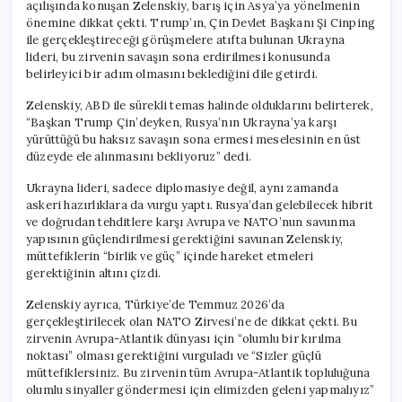
açılışında konuşan Zelenskiy, barış için Asya’ya yönelmenin
önemine dikkat çekti. Trump’ın, Çin Devlet Başkanı Şi Cinping
ile gerçekleştireceği görüşmelere atıfta bulunan Ukrayna
lideri, bu zirvenin savaşın sona erdirilmesi konusunda
belirleyici bir adım olmasını beklediğini dile getirdi.
Zelenskiy, ABD ile sürekli temas halinde olduklarını belirterek,
“Başkan Trump Çin’deyken, Rusya’nın Ukrayna’ya karşı
yürüttüğü bu haksız savaşın sona ermesi meselesinin en üst
düzeyde ele alınmasını bekliyoruz” dedi.
Ukrayna lideri, sadece diplomasiye değil, aynı zamanda
askeri hazırlıklara da vurgu yaptı. Rusya’dan gelebilecek hibrit
ve doğrudan tehditlere karşı Avrupa ve NATO’nun savunma
yapısının güçlendirilmesi gerektiğini savunan Zelenskiy,
müttefiklerin “birlik ve güç” içinde hareket etmeleri
gerektiğinin altını çizdi.
Zelenskiy ayrıca, Türkiye’de Temmuz 2026’da
gerçekleştirilecek olan NATO Zirvesi’ne de dikkat çekti. Bu
zirvenin Avrupa-Atlantik dünyası için “olumlu bir kırılma
noktası” olması gerektiğini vurguladı ve “Sizler güçlü
müttefiklersiniz. Bu zirvenin tüm Avrupa-Atlantik topluluğuna
olumlu sinyaller göndermesi için elimizden geleni yapmalıyız”