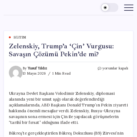
Skip
to
content
EĞITIM
Zelenskiy, Trump’a ‘Çin’ Vurgusu:
Savaşın Çözümü Pekin’de mi?
Zelenskiy,
By
Yusuf Yıldız
yorumlar kapalı
Trump’a
13 Mayıs 2026
1 Min Read
‘Çin’
Vurgusu:
Savaşın
Ukrayna Devlet Başkanı Volodimir Zelenskiy, diplomasi
Çözümü
alanında yeni bir umut ışığı olarak değerlendirdiği
Pekin’de
mi?
açıklamalarında, ABD Başkanı Donald Trump’ın Pekin ziyareti
için
hakkında önemli mesajlar verdi. Zelenskiy, Rusya-Ukrayna
savaşının sona ermesi için Çin ile yapılacak görüşmelerin
“tarihî bir fırsat” olduğunu ifade etti.
Bükreş’te gerçekleştirilen Bükreş Dokuzlusu (B9) Zirvesi’nin