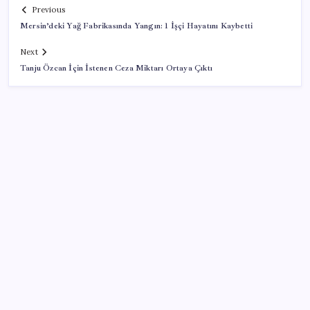
Previous
Mersin’deki Yağ Fabrikasında Yangın: 1 İşçi Hayatını Kaybetti
Next
Tanju Özcan İçin İstenen Ceza Miktarı Ortaya Çıktı
SON YAZILAR
ABD, İran-Umman anlaşması sonrası ablukayı
kaldıracak
Pixel Telefonlara Yapay Zeka Destekli Saat
Tasarımları Geliyor