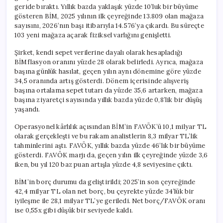
geride bıraktı. Yıllık bazda yaklaşık yüzde 10’luk bir büyüme
gösteren BİM, 2025 yılının ilk çeyreğinde 13.809 olan mağaza
sayısını, 2026’nın başı itibarıyla 14.576’ya çıkardı. Bu süreçte
103 yeni mağaza açarak fiziksel varlığını genişletti.
Şirket, kendi sepet verilerine dayalı olarak hesapladığı
BİMflasyon oranını yüzde 28 olarak belirledi. Ayrıca, mağaza
başına günlük hasılat, geçen yılın aynı dönemine göre yüzde
34,5 oranında artış gösterdi. Dönem içerisinde alışveriş
başına ortalama sepet tutarı da yüzde 35,6 artarken, mağaza
başına ziyaretçi sayısında yıllık bazda yüzde 0,8’lik bir düşüş
yaşandı.
Operasyonel kârlılık açısından BİM’in FAVÖK’ü 10,1 milyar TL
olarak gerçekleşti ve bu rakam analistlerin 8,3 milyar TL’lik
tahminlerini aştı. FAVÖK, yıllık bazda yüzde 46’lık bir büyüme
gösterdi. FAVÖK marjı da, geçen yılın ilk çeyreğinde yüzde 3,6
iken, bu yıl 120 baz puan artışla yüzde 4,8 seviyesine çıktı.
BİM’in borç durumu da geliştirildi; 2025’in son çeyreğinde
42,4 milyar TL olan net borç, bu çeyrekte yüzde 34’lük bir
iyileşme ile 28,1 milyar TL’ye geriledi. Net borç/FAVÖK oranı
ise 0,55x gibi düşük bir seviyede kaldı.