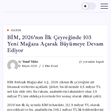
Skip
to
content
HABER
BİM, 2026’nın İlk Çeyreğinde 103
Yeni Mağaza Açarak Büyümeye Devam
Ediyor
BİM,
By
Yusuf Yıldız
yorumlar kapalı
2026’nın
12 Mayıs 2026
2 Min Read
İlk
Çeyreğinde
103
BİM Birleşik Mağazalar A.Ş., 2026 yılının ilk çeyreğine ait
Yeni
finansal verilerini açıkladı. Şirket, bu dönemde 6,5 milyar TL
Mağaza
Açarak
net kâr elde etti. Bu rakam, analistlerin tahminleri olan 3,9
Büyümeye
milyar TL’nin oldukça üzerinde bir sonuç olarak dikkat çekti.
Devam
Ediyor
2026’nın ilk üç ayında BİM’in hasılatı, 212,9 milyar TL olarak
için
gerçekleşti ve bu, analistlerin 208,2 milyar TL’lik beklentilerini